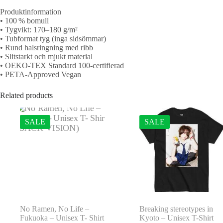
Produktinformation
• 100 % bomull
• Tygvikt: 170–180 g/m²
• Tubformat tyg (inga sidsömmar)
• Rund halsringning med ribb
• Slitstarkt och mjukt material
• OEKO-TEX Standard 100-certifierad
• PETA-Approved Vegan
Related products
SALE
SALE
No Ramen, No Life –
Breaking stereotypes in
Fukuoka – Unisex T- Shirt
Kyoto – Unisex T-Shirt