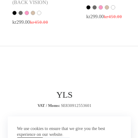
(BACK VISION)
kr
299.00
kr
450.00
Original
Current
kr
299.00
kr
450.00
Original
Current
price
price
price
price
was:
is:
was:
is:
kr450.00.
kr299.00.
kr450.00.
kr299.00.
YLS
VAT / Moms:
SE830912553601
We use cookies to ensure that we give you the best
experience on our website.