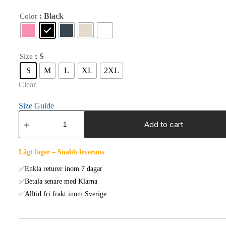
: Black
Color
: S
Size
S
M
L
XL
2XL
Clear
Size Guide
Koi
Drift
Add to cart
–
Unisex
T-
Lågt lager – Snabb leverans
Shirt
quantity
✅
Enkla returer inom 7 dagar
✅
Betala senare med Klarna
✅
Alltid fri frakt inom Sverige