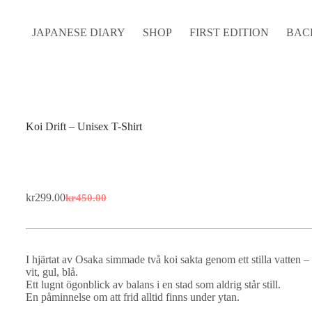
JAPANESE DIARY
SHOP
FIRST EDITION
BAC
Koi Drift – Unisex T-Shirt
kr
299.00
kr
450.00
Original
Current
price
price
was:
is:
kr450.00.
kr299.00.
I hjärtat av Osaka simmade två koi sakta genom ett stilla vatten –
vit, gul, blå.
Ett lugnt ögonblick av balans i en stad som aldrig står still.
En påminnelse om att frid alltid finns under ytan.