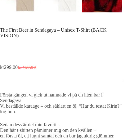
The First Beer in Sendagaya – Unisex T-Shirt (BACK
VISION)
kr
299.00
kr
450.00
Original
Current
price
price
was:
is:
kr450.00.
kr299.00.
Första gången vi gick ut hamnade vi på en liten bar i
Sendagaya.
Vi beställde karaage – och såklart en öl. “Har du testat Kirin?”
log hon.
Sedan dess är det min favorit.
Den här t-shirten påminner mig om den kvällen –
en första öl, ett lugnt samtal och en bar jag aldrig glömmer.