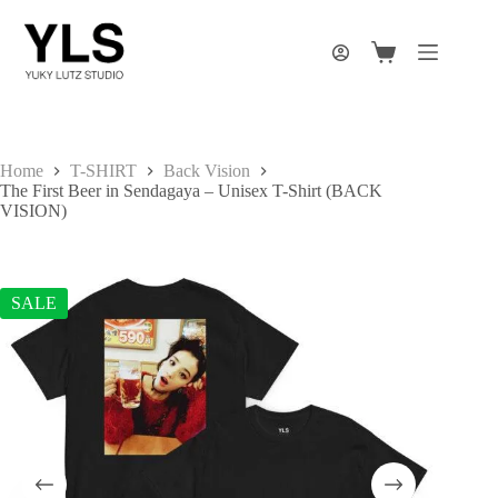
Skip
to
content
Shopping
cart
Home
T-SHIRT
Back Vision
The First Beer in Sendagaya – Unisex T-Shirt (BACK
VISION)
SALE