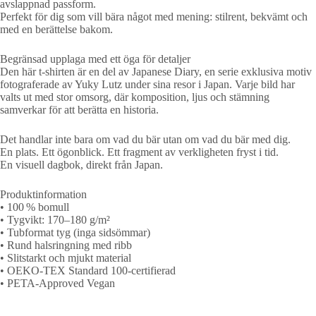
avslappnad passform.
Perfekt för dig som vill bära något med mening: stilrent, bekvämt och
med en berättelse bakom.
Begränsad upplaga med ett öga för detaljer
Den här t-shirten är en del av Japanese Diary, en serie exklusiva motiv
fotograferade av Yuky Lutz under sina resor i Japan. Varje bild har
valts ut med stor omsorg, där komposition, ljus och stämning
samverkar för att berätta en historia.
Det handlar inte bara om vad du bär utan om vad du bär med dig.
En plats. Ett ögonblick. Ett fragment av verkligheten fryst i tid.
En visuell dagbok, direkt från Japan.
Produktinformation
• 100 % bomull
• Tygvikt: 170–180 g/m²
• Tubformat tyg (inga sidsömmar)
• Rund halsringning med ribb
• Slitstarkt och mjukt material
• OEKO-TEX Standard 100-certifierad
• PETA-Approved Vegan