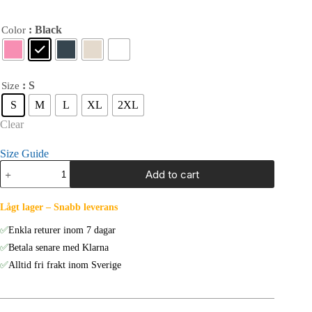
: Black
Color
: S
Size
S
M
L
XL
2XL
Clear
Size Guide
The
Add to cart
First
Beer
in
Lågt lager – Snabb leverans
Sendagaya
-
✅
Enkla returer inom 7 dagar
Unisex
T-
✅
Betala senare med Klarna
Shirt
✅
Alltid fri frakt inom Sverige
(BACK
VISION)
quantity