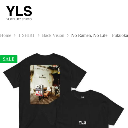
Skip
to
content
Home
T-SHIRT
Back Vision
No Ramen, No Life – Fukuoka
SALE