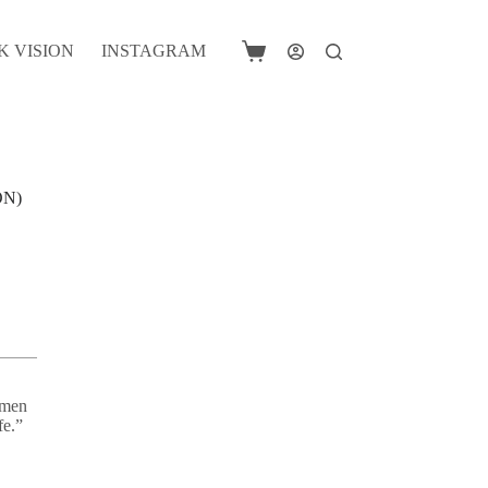
K VISION
INSTAGRAM
Shopping
cart
ON)
 men
fe.”