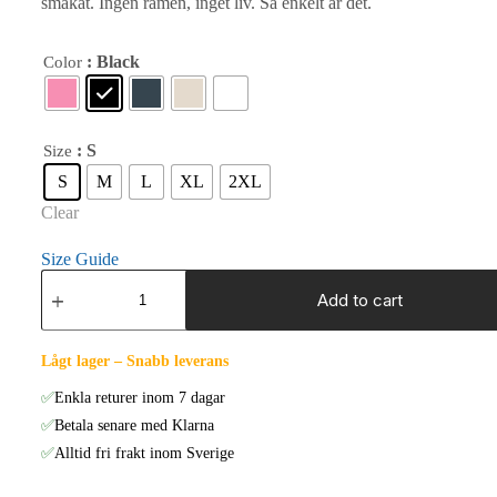
smakat. Ingen ramen, inget liv. Så enkelt är det.
: Black
Color
: S
Size
S
M
L
XL
2XL
Clear
Size Guide
No
Ramen,
Add to cart
No
Life
–
Lågt lager – Snabb leverans
Fukuoka
-
✅
Enkla returer inom 7 dagar
Unisex
✅
Betala senare med Klarna
T-
Shirt
✅
Alltid fri frakt inom Sverige
(BACK
VISION)