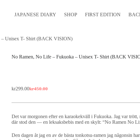
JAPANESE DIARY
SHOP
FIRST EDITION
BAC
 – Unisex T- Shirt (BACK VISION)
No Ramen, No Life – Fukuoka – Unisex T- Shirt (BACK VISI
kr
299.00
kr
450.00
Original
Current
price
price
was:
is:
kr450.00.
kr299.00.
Det var morgonen efter en karaokekväll i Fukuoka. Jag var trött,
där stod den — en leksaksbebis med en skylt: “No Ramen No Li
Den dagen åt jag en av de bästa tonkotsu-ramen jag någonsin har