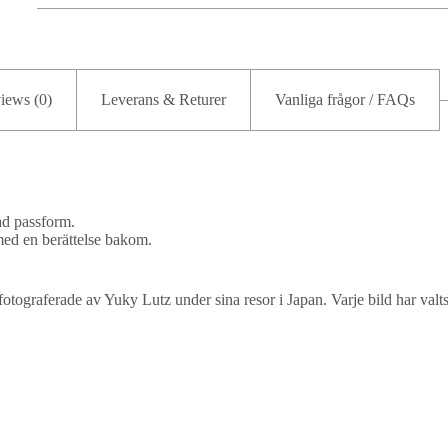
quantity
iews (0)
Leverans & Returer
Vanliga frågor / FAQs
ad passform.
med en berättelse bakom.
 fotograferade av Yuky Lutz under sina resor i Japan. Varje bild har va